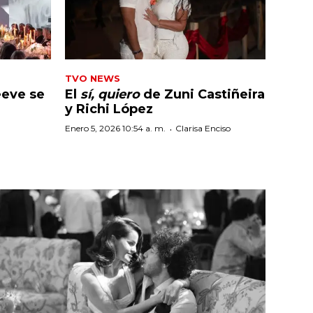
TVO NEWS
eeve se
El
sí, quiero
de Zuni Castiñeira
y Richi López
·
Enero 5, 2026 10:54 a. m.
Clarisa Enciso