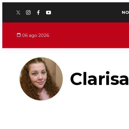
NO
twitter
instagram
facebook
youtube
06 ago 2026
Claris