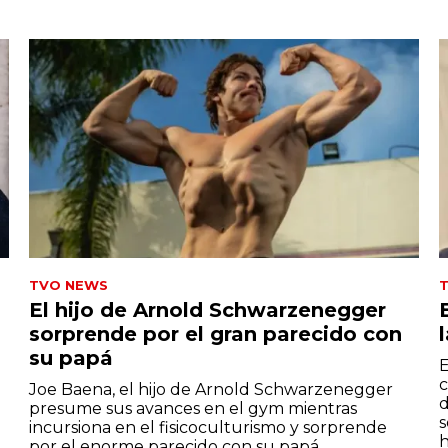
TVO NEWS
El hijo de Arnold Schwarzenegger
sorprende por el gran parecido con
su papá
E
c
Joe Baena, el hijo de Arnold Schwarzenegger
d
presume sus avances en el gym mientras
s
incursiona en el fisicoculturismo y sorprende
h
por el enorme parecido con su papá.