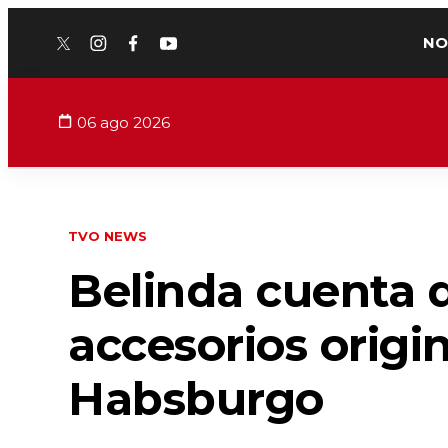
NO
twitter
instagram
facebook
youtube
06 ago 2026
TVO NEWS
Belinda cuenta q
accesorios origi
Habsburgo