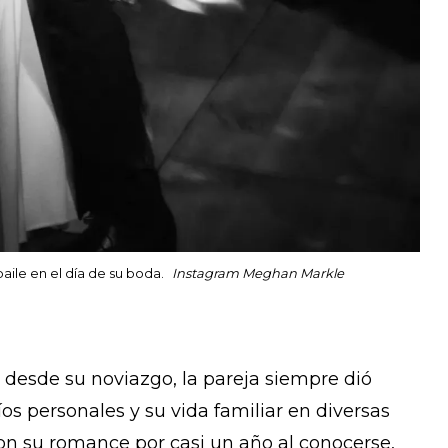
aile en el día de su boda.
Instagram Meghan Markle
e desde su noviazgo, la pareja siempre dió
os personales y su vida familiar en diversas
on su romance por casi un año al conocerse,