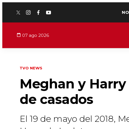
NO
twitter
instagram
facebook
youtube
07 ago 2026
TVO NEWS
Meghan y Harry 
de casados
El 19 de mayo del 2018, M