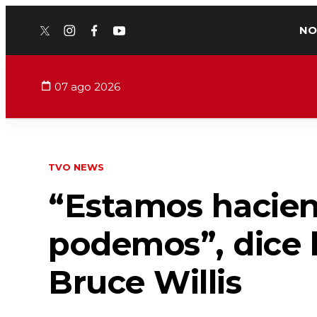
NO
twitter
instagram
facebook
youtube
07 ago 2026
TVO NEWS
“Estamos hacien
podemos”, dice 
Bruce Willis