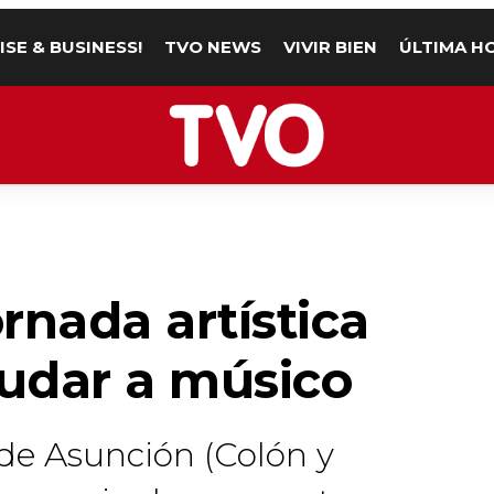
ISE & BUSINESS!
TVO NEWS
VIVIR BIEN
ÚLTIMA H
rnada artística
yudar a músico
 de Asunción (Colón y