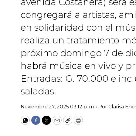
avenida Costanera) será 
congregará a artistas, a
en solidaridad con el mús
realiza un tratamiento mé
próximo domingo 7 de dic
habrá música en vivo y p
Entradas: G. 70.000 e inc
saladas.
Noviembre 27, 2025 03:12 p. m. •
Por
Clarisa Enci
WhatsApp
Facebook
Twitter
Email
Copy
Print