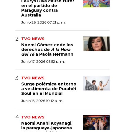
Laurys Diva causó furor
en el partido de
Paraguay contra
Australia
Junio 26, 2026 07:21 p. m.
TVO NEWS
Noemí Gómez cede los
derechos de
A la Hora
del Té
a Paola Hermann
Junio 17, 2026 05:52 p. m.
TVO NEWS
Surge polémica entorno
a vestimenta de Purahéi
Soul en el Mundial
Junio 15, 2026 10:12 a. m.
TVO NEWS
Naomi Anahi Koyanagi,
la paraguaya-japonesa