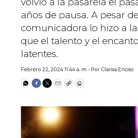
volvió a la pasarela el pa
años de pausa. A pesar de
comunicadora lo hizo a la
que el talento y el encant
latentes.
Febrero 22, 2024 11:44 a. m. •
Por
Clarisa Enciso
WhatsApp
Facebook
Twitter
Email
Copy
Print