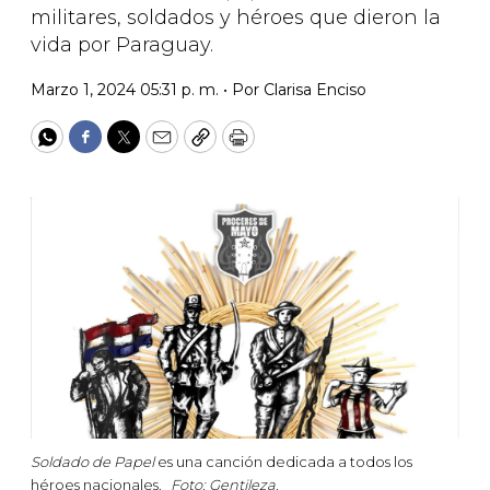
militares, soldados y héroes que dieron la
vida por Paraguay.
Marzo 1, 2024 05:31 p. m. •
Por
Clarisa Enciso
WhatsApp
Facebook
Twitter
Email
Copy
Print
Soldado de Papel
es una canción dedicada a todos los
héroes nacionales.
Foto: Gentileza.