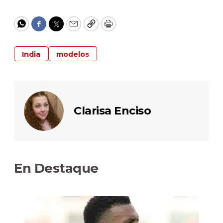
WhatsApp
Facebook
Twitter
Email
Copy
Print
India
modelos
Clarisa Enciso
En Destaque