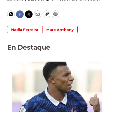
WhatsApp
Facebook
Twitter
Email
Copy
Print
Nadia Ferreira
Marc Anthony
En Destaque