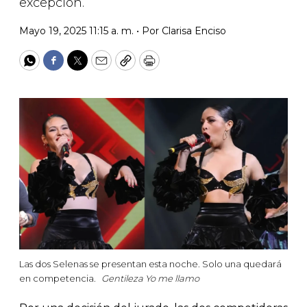
excepción.
Mayo 19, 2025 11:15 a. m. •
Por
Clarisa Enciso
WhatsApp
Facebook
Twitter
Email
Copy
Print
Las dos Selenas se presentan esta noche. Solo una quedará
en competencia.
Gentileza Yo me llamo