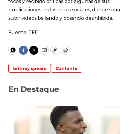
focos y recibido críticas por algunas de sus
publicaciones en las redes sociales, donde solía
subir videos bailando y posando desinhibida.
Fuente: EFE
WhatsApp
Facebook
Twitter
Email
Copy
Print
britney spears
Cantante
En Destaque