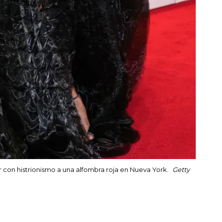
 con histrionismo a una alfombra roja en Nueva York.
Getty