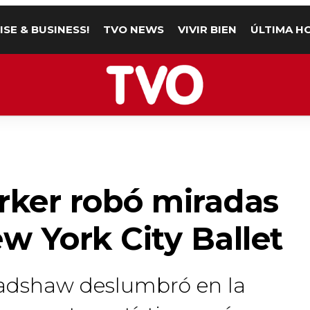
ISE & BUSINESS!
TVO NEWS
VIVIR BIEN
ÚLTIMA H
rker robó miradas
ew York City Ballet
Bradshaw deslumbró en la