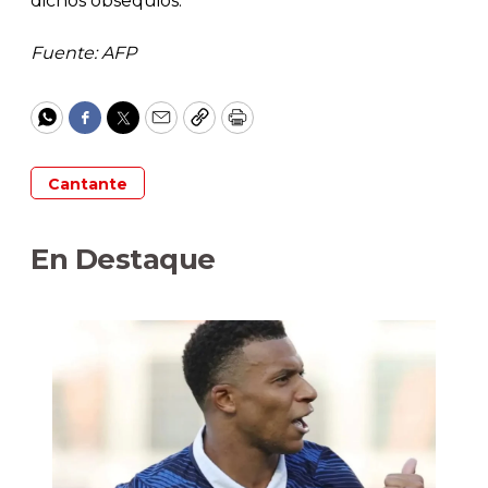
dichos obsequios.
Fuente: AFP
WhatsApp
Facebook
Twitter
Email
Copy
Print
Cantante
En Destaque