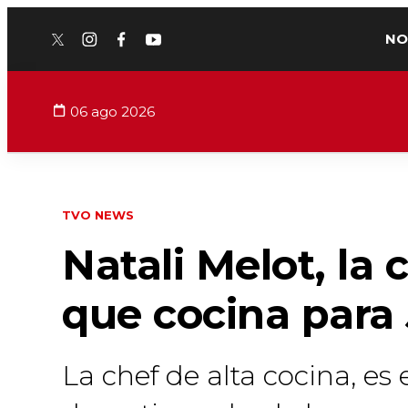
NO
twitter
instagram
facebook
youtube
06 ago 2026
TVO NEWS
Natali Melot, la
que cocina para 
La chef de alta cocina, es