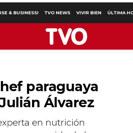
ISE & BUSINESS!
TVO NEWS
VIVIR BIEN
ÚLTIMA H
 chef paraguaya
Julián Álvarez
 experta en nutrición