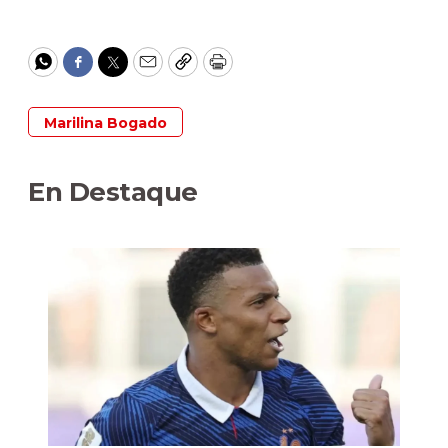
WhatsApp
Facebook
Twitter
Email
Copy
Print
Marilina Bogado
En Destaque