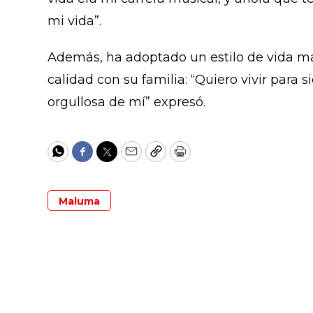
mi vida”.
Además, ha adoptado un estilo de vida má
calidad con su familia: “Quiero vivir para 
orgullosa de mí” expresó.
WhatsApp
Facebook
Twitter
Email
Copy
Print
Maluma