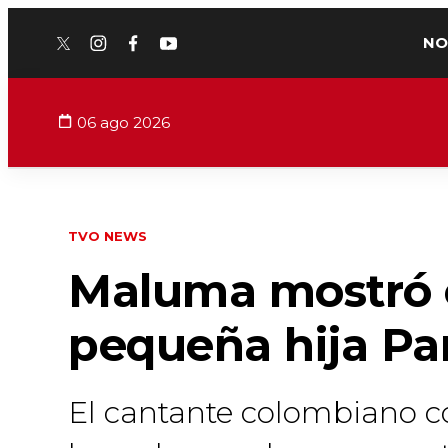
NO
twitter
instagram
facebook
youtube
06 ago 2026
TVO NEWS
Maluma mostró e
pequeña hija Par
El cantante colombiano c