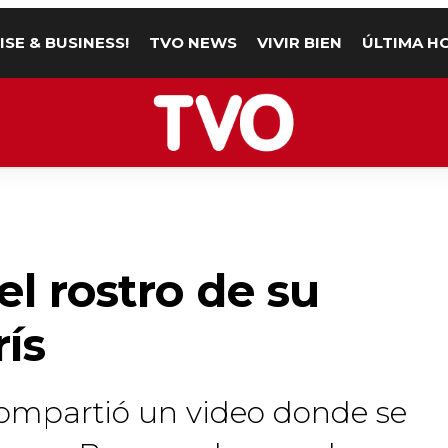
ISE & BUSINESS!
TVO NEWS
VIVIR BIEN
ÚLTIMA H
l rostro de su
ís
ompartió un video donde se