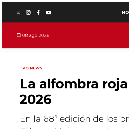
NO
twitter
instagram
facebook
youtube
08 ago 2026
TVO NEWS
La alfombra roj
2026
En la 68ª edición de los 