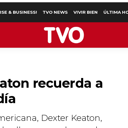
ISE & BUSINESS!
TVO NEWS
VIVIR BIEN
ÚLTIMA H
eaton recuerda a
día
americana, Dexter Keaton,