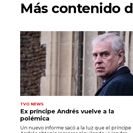
Más contenido d
TVO NEWS
Ex príncipe Andrés vuelve a la
polémica
Un nuevo informe sacó a la luz que el príncipe