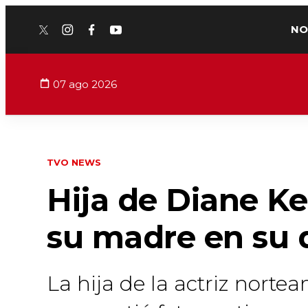
NO
twitter
instagram
facebook
youtube
07 ago 2026
TVO NEWS
Hija de Diane K
su madre en su 
La hija de la actriz norte