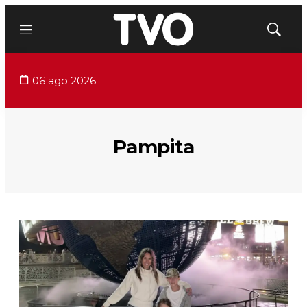
Menú
Mostrar
búsqued
06 ago 2026
Pampita