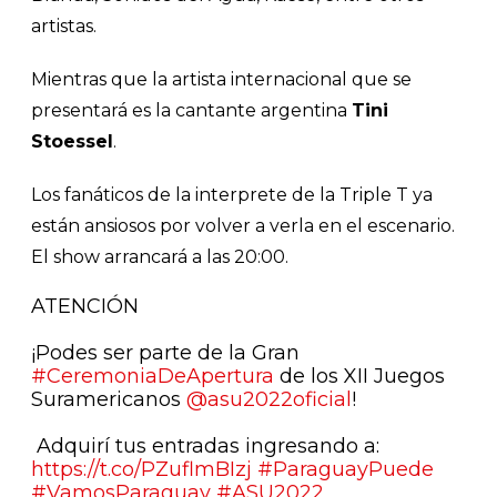
artistas.
Mientras que la artista internacional que se
presentará es la cantante argentina
Tini
Stoessel
.
Los fanáticos de la interprete de la Triple T ya
están ansiosos por volver a verla en el escenario.
El show arrancará a las 20:00.
ATENCIÓN
¡Podes ser parte de la Gran
#CeremoniaDeApertura
de los XII Juegos
Suramericanos
@asu2022oficial
!
️ Adquirí tus entradas ingresando a:
https://t.co/PZuflmBIzj
#ParaguayPuede
#VamosParaguay
#ASU2022