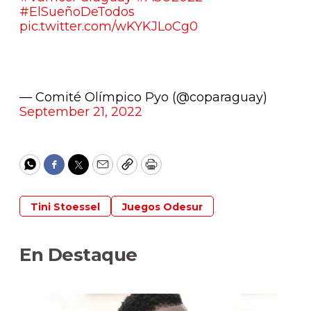
#ElSueñoDeTodos
pic.twitter.com/wKYKJLoCg0
— Comité Olímpico Pyo (@coparaguay)
September 21, 2022
WhatsApp
Facebook
Twitter
Email
Copy
Print
Tini Stoessel
Juegos Odesur
En Destaque