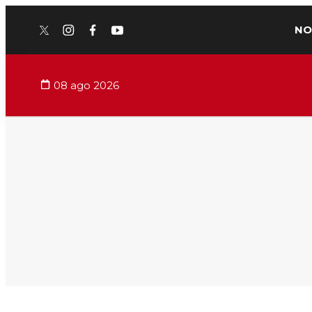
NO
twitter
instagram
facebook
youtube
08 ago 2026