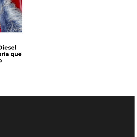
Diesel
ería que
o