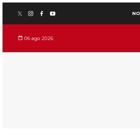
NO
twitter
instagram
facebook
youtube
06 ago 2026