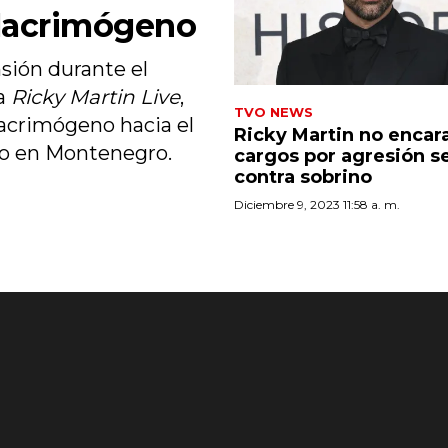
 lacrimógeno
sión durante el
ra
Ricky Martin Live
,
TVO NEWS
lacrimógeno hacia el
Ricky Martin no encar
to en Montenegro.
cargos por agresión s
contra sobrino
Diciembre 9, 2023 11:58 a. m.