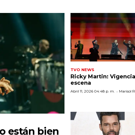
TVO NEWS
Ricky Martin: Vigenci
escena
·
Abril 11, 2026 04:48 p. m.
Marisol 
o están bien