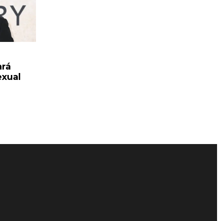
ará
exual