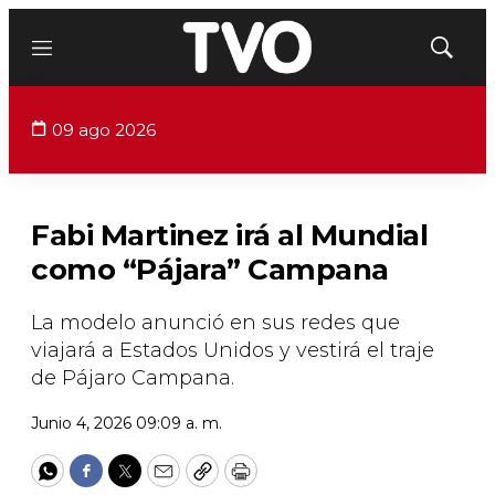
Menú
Mostrar
búsqued
09 ago 2026
Fabi Martinez irá al Mundial
como “Pájara” Campana
La modelo anunció en sus redes que
viajará a Estados Unidos y vestirá el traje
de Pájaro Campana.
Junio 4, 2026 09:09 a. m.
WhatsApp
Facebook
Twitter
Email
Copy
Print