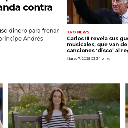
anda contra
so dinero para frenar
TVO NEWS
príncipe Andrés
Carlos III revela sus g
musicales, que van de 
canciones ‘disco’ al r
Marzo 7, 2025 03:34 p. m.