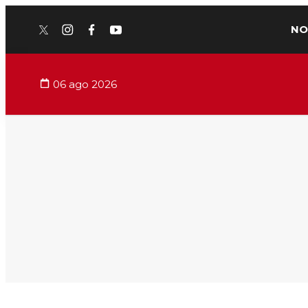
NO
twitter
instagram
facebook
youtube
06 ago 2026