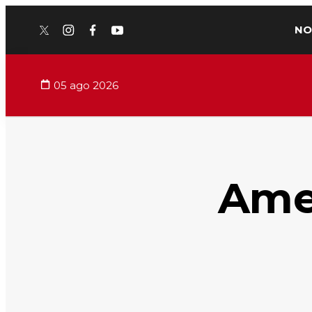
NO
twitter
instagram
facebook
youtube
05 ago 2026
Amer