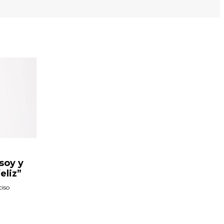
 soy y
eliz”
ciso