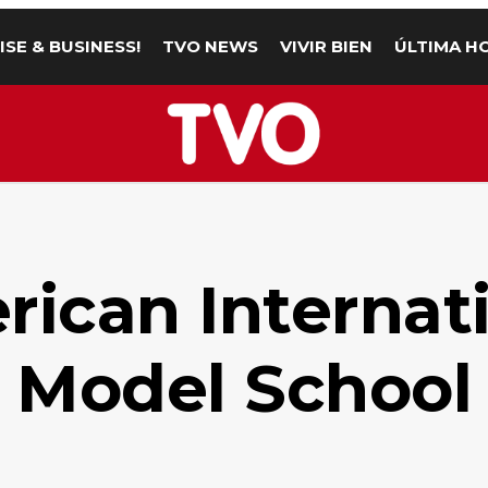
ISE & BUSINESS!
TVO NEWS
VIVIR BIEN
ÚLTIMA H
ican Internat
Model School