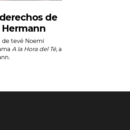
derechos de
a Hermann
a de tevé Noemí
rama
A la Hora del Té,
a
ann.