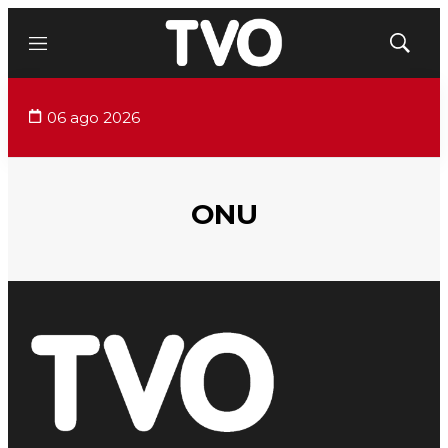
Menú
Mostrar
búsqued
06 ago 2026
ONU