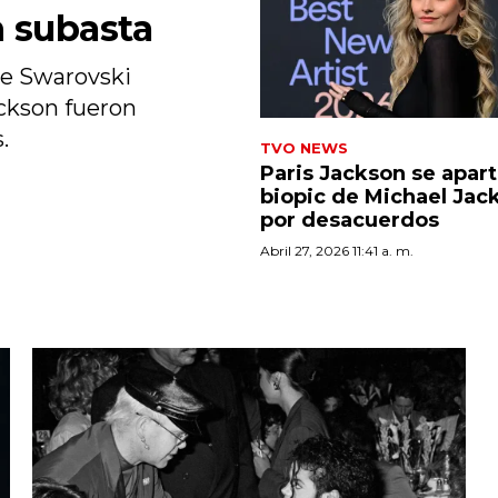
n subasta
de Swarovski
ckson fueron
.
TVO NEWS
Paris Jackson se apart
biopic de Michael Jac
por desacuerdos
Abril 27, 2026 11:41 a. m.