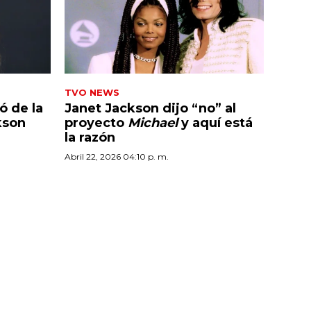
TVO NEWS
ó de la
Janet Jackson dijo “no” al
kson
proyecto
Michael
y aquí está
la razón
Abril 22, 2026 04:10 p. m.