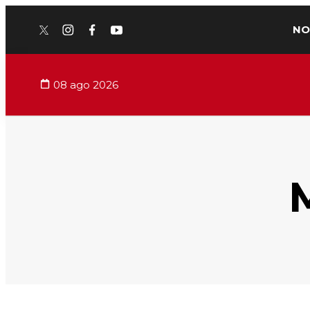
NO
twitter
instagram
facebook
youtube
08 ago 2026